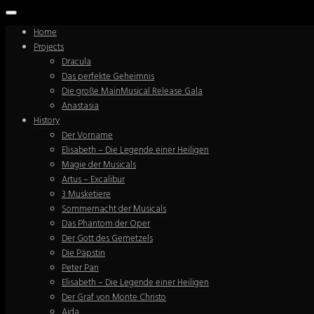
Home
Projects
Dracula
Das perfekte Geheimnis
Die große MainMusical Release Gala
Anastasia
History
Der Vorname
Elisabeth – Die Legende einer Heiligen
Magie der Musicals
Artus – Excalibur
3 Musketiere
Sommernacht der Musicals
Das Phantom der Oper
Der Gott des Gemetzels
Die Päpstin
Peter Pan
Elisabeth – Die Legende einer Heiligen
Der Graf von Monte Christo
Aida