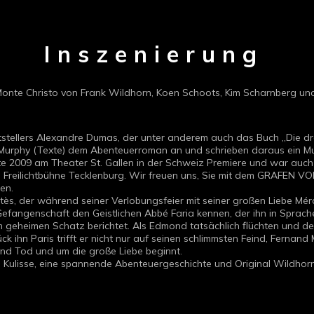
Inszenierung
Monte Christo von Frank Wildhorn, Koen Schoots, Kim Scharnberg un
tellers Alexandre Dumas, der unter anderem auch das Buch „Die drei
 Murphy (Texte) dem Abenteuerroman an und schrieben daraus ein Mu
rte 2009 am Theater St. Gallen in der Schweiz Premiere und war auch
en Freilichtbühne Tecklenburg. Wir freuen uns, Sie mit dem GRAFEN 
en.
, der während seiner Verlobungsfeier mit seiner großen Liebe Mércè
r Gefangenschaft den Geistlichen Abbé Faria kennen, der ihn in Sprach
heimen Schatz berichtet. Als Edmond tatsächlich flüchten und den 
 ihn Paris trifft er nicht nur auf seinen schlimmsten Feind, Fernand
nd Tod und um die große Liebe beginnt.
Kulisse, eine spannende Abenteuergeschichte und Original Wildhor