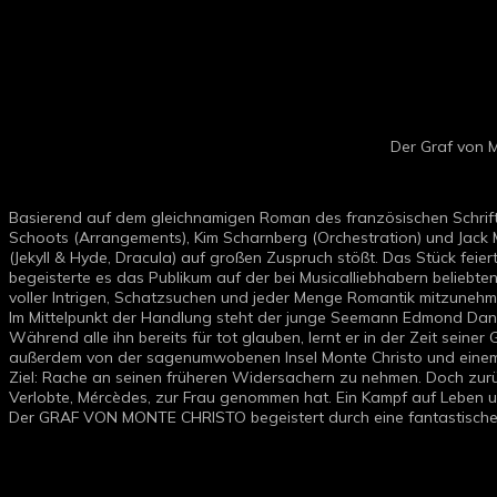
Der Graf von 
Basierend auf dem gleichnamigen Roman des französischen Schrifts
Schoots (Arrangements), Kim Scharnberg (Orchestration) und Jack
(Jekyll & Hyde, Dracula) auf großen Zuspruch stößt. Das Stück feie
begeisterte es das Publikum auf der bei Musicalliebhabern beliebt
voller Intrigen, Schatzsuchen und jeder Menge Romantik mitzunehm
Im Mittelpunkt der Handlung steht der junge Seemann Edmond Dantès
Während alle ihn bereits für tot glauben, lernt er in der Zeit seine
außerdem von der sagenumwobenen Insel Monte Christo und einem ge
Ziel: Rache an seinen früheren Widersachern zu nehmen. Doch zurück
Verlobte, Mércèdes, zur Frau genommen hat. Ein Kampf auf Leben u
Der GRAF VON MONTE CHRISTO begeistert durch eine fantastische 
Showfotos