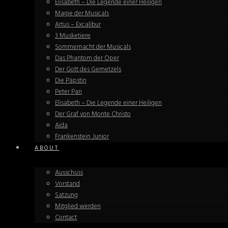
Elisabeth – Die Legende einer Heiligen
Magie der Musicals
Artus – Excalibur
3 Musketiere
Sommernacht der Musicals
Das Phantom der Oper
Der Gott des Gemetzels
Die Päpstin
Peter Pan
Elisabeth – Die Legende einer Heiligen
Der Graf von Monte Christo
Aida
Frankenstein Junior
ABOUT
Ausschuss
Vorstand
Satzung
Mitglied werden
Contact