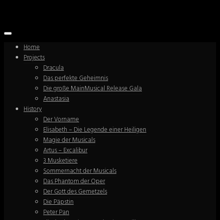
Home
Projects
Dracula
Das perfekte Geheimnis
Die große MainMusical Release Gala
Anastasia
History
Der Vorname
Elisabeth – Die Legende einer Heiligen
Magie der Musicals
Artus – Excalibur
3 Musketiere
Sommernacht der Musicals
Das Phantom der Oper
Der Gott des Gemetzels
Die Päpstin
Peter Pan