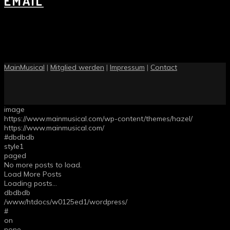
EMAIL
MainMusical
|
Mitglied werden
|
Impressum
|
Contact
image
https://www.mainmusical.com/wp-content/themes/hazel/
https://www.mainmusical.com/
#dbdbdb
style1
paged
No more posts to load.
Load More Posts
Loading posts...
dbdbdb
/www/htdocs/w0125ed1/wordpress/
#
on
none